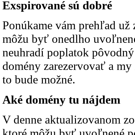
Exspirované sú dobré
Ponúkame vám prehľad už z
môžu byť onedlho uvoľnené 
neuhradí poplatok pôvodný d
domény zarezervovať a my i
to bude možné.
Aké domény tu nájdem
V denne aktualizovanom zo
ktoré môžu byť uvoľnené po