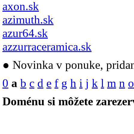
axon.sk
azimuth.sk
azur64.sk
azzurraceramica.sk
●
Novinka v ponuke, prida
0
a
b
c
d
e
f
g
h
i
j
k
l
m
n
o
Doménu si môžete zarezerv