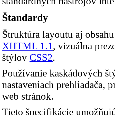
štandardných nástrojov inte
Štandardy
Štruktúra layoutu aj obsahu
XHTML 1.1
, vizuálna pre
štýlov
CSS2
.
Používanie kaskádových št
nastaveniach prehliadača, p
web stránok.
Tieto špecifikácie umožňuj