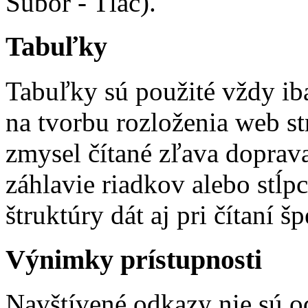
Súbor - Tlač).
Tabuľky
Tabuľky sú použité vždy iba
na tvorbu rozloženia web s
zmysel čítané zľava doprav
záhlavie riadkov alebo stĺ
štruktúry dát aj pri čítaní 
Výnimky prístupnosti
Navštívené odkazy nie sú o