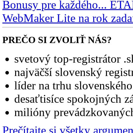
Bonusy pre každého... ETA
WebMaker Lite na rok zad
PREČO SI ZVOLIŤ NÁS?
svetový top-registrátor 
najväčší slovenský regis
líder na trhu slovenskéh
desaťtisíce spokojných z
milióny prevádzkovanýc
Prečítajte si všetky argume